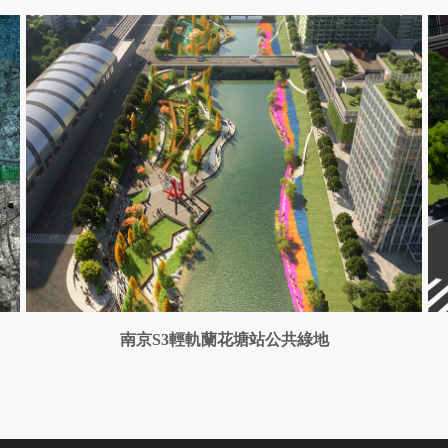
南京S3輕軌蘭花塘站公共綠地