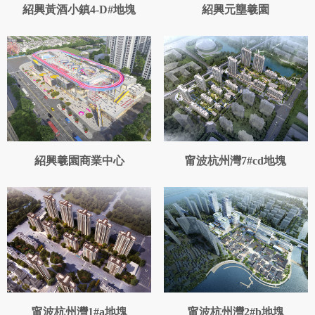
紹興黃酒小鎮4-D#地塊
紹興元壟羲園
紹興羲園商業中心
甯波杭州灣7#cd地塊
甯波杭州灣1#a地塊
甯波杭州灣2#b地塊